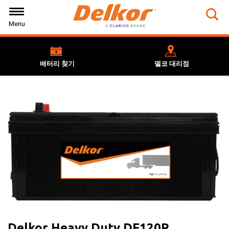
Skip
Skip
Skip
to
to
to
Tog
Menu
Navigation
Main
Footer
Sea
Content
for
3b3
587
배터리 찾기
델코 대리점
4b1
8d2
bc0
box
Delkor Heavy Duty DF120R