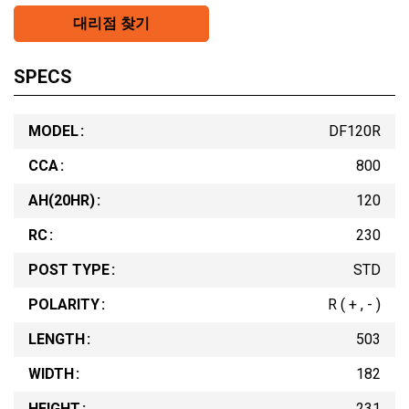
대리점 찾기
SPECS
MODEL
DF120R
CCA
800
AH(20HR)
120
RC
230
POST TYPE
STD
POLARITY
R ( + , - )
LENGTH
503
WIDTH
182
HEIGHT
231